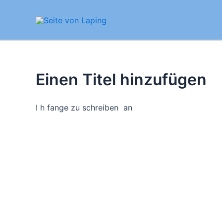
Zum
Inhalt
springen
Einen Titel hinzufügen
I h fange zu schreiben an